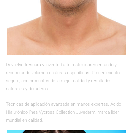
Devuelve frescura y juventud a tu rostro incrementando y
recuperando volumen en áreas específicas. Procedimiento
seguro, con productos de la mejor calidad y resultados
naturales y duraderos.
Técnicas de aplicación avanzada en manos expertas.
Ácido
Hialurónico
línea Vycross Collection Juvederm, marca líder
mundial en calidad.