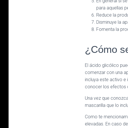
En general si se
para aquellas 
Reduce la prod
Disminuye la apa
Fomenta la pro
¿Cómo se 
El ácido glicólico pue
comenzar con una apli
incluya este activo e 
conocer los efectos q
Una vez que conozcas 
mascarilla que lo in
Como te mencionamos,
elevadas. En caso de