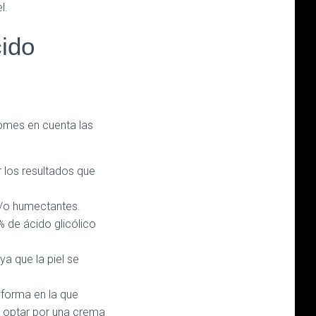
el.
ido
tomes en cuenta las
 los resultados que
y/o humectantes.
 de ácido glicólico
 ya que la piel se
a forma en la que
es optar por una crema