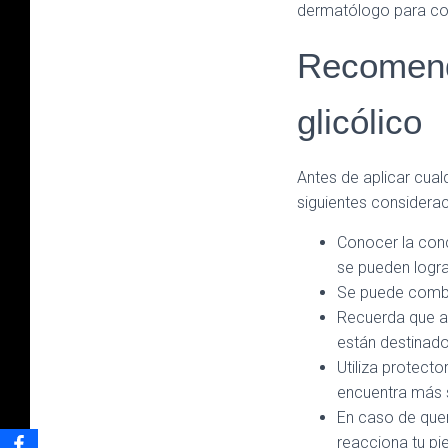
dermatólogo para con
Recomenda
glicólico
Antes de aplicar cual
siguientes considerac
Conocer la conc
se pueden logra
Se puede combi
Recuerda que aq
están destinad
Utiliza protecto
encuentra más s
En caso de quere
reacciona tu pi