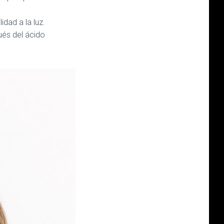
idad a la luz.
pués del ácido