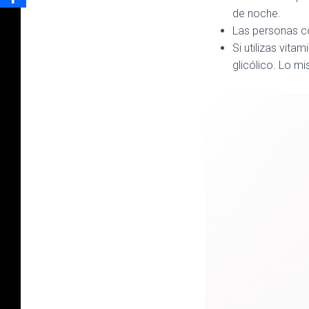
de noche.
Las personas co
Si utilizas vita
glicólico. Lo m