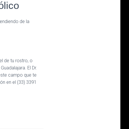
ólico
endiendo de la
l de tu rostro, o
Guadalajara. El Dr.
 este campo que te
ón en el (33) 3391