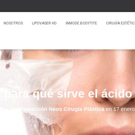
NOSOTROS
LIPOVASER HD
INMODE BODYTITE
CIRUGÍA ESTÉTI
 para qué sirve el ácido 
cado por
Redacción Neos Cirugía Plástica
en
17 enero