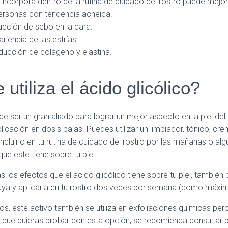
 incorpora dentro de la rutina de cuidado del rostro puede mejora
personas con tendencia acneica.
ucción de sebo en la cara.
riencia de las estrías.
ducción de colágeno y elastina.
utiliza el ácido glicólico?
de ser un gran aliado para lograr un mejor aspecto en la piel del
cación en dosis bajas. Puedes utilizar un limpiador, tónico, cre
incluirlo en tu rutina de cuidado del rostro por las mañanas o al
ue este tiene sobre tu piel.
los efectos que el ácido glicólico tiene sobre tu piel, también
cluya y aplicarla en tu rostro dos veces por semana (como máxi
 este activo también se utiliza en exfoliaciones químicas per
 que quieras probar con esta opción, se recomienda consultar 