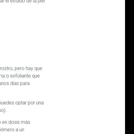
r el estado de la piel
 rostro, pero hay que
ma o exfoliante que
gunos días para
 puedes optar por una
mo).
o en dosis más
primero a un